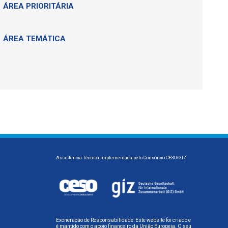
ÁREA PRIORITÁRIA
ÁREA TEMÁTICA
Assistência Técnica implementada pelo Consórcio CESO/GIZ
Exoneração de Responsabilidade: Este website foi criado e
é mantido com o apoio financeiro da União Europeia. O seu