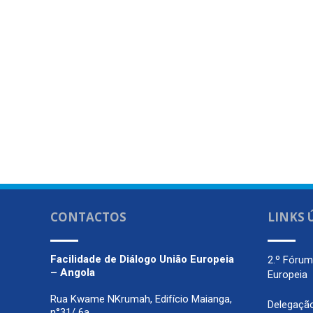
CONTACTOS
LINKS 
Facilidade de Diálogo
União Europeia
2.º Fóru
– Angola
Europeia
Rua Kwame NKrumah, Edifício Maianga,
Delegaçã
n°31/ 6a,