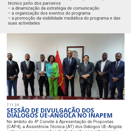
técnico junto dos parceiros
– a dinamização da estratégia de comunicação
– a organização dos eventos do programa
– a promoção da visibilidade mediática do programa e das
suas actividades.
7.11.24
11.
SESSÃO DE DIVULGAÇÃO DOS
U
DIÁLOGOS UE-ANGOLA NO INAPEM
A
No âmbito do 4º Convite à Apresentação de Propostas
A 6
(CAP4), a Assistência Técnica (AT) dos Diálogos UE-Angola
Fac