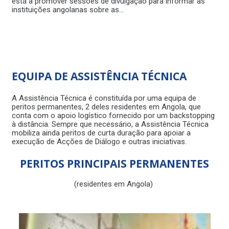
está a promover sessões de divulgação para informar as
6 d
instituições angolanas sobre as…
EQUIPA DE ASSISTÊNCIA TÉCNICA
A Assistência Técnica é constituída por uma equipa de
peritos permanentes, 2 deles residentes em Angola, que
conta com o apoio logístico fornecido por um backstopping
à distância. Sempre que necessário, a Assistência Técnica
mobiliza ainda peritos de curta duração para apoiar a
execução de Acções de Diálogo e outras iniciativas.
PERITOS PRINCIPAIS PERMANENTES
(residentes em Angola)