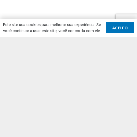
Este site usa cookies para melhorar sua experiência. Se
ACEITO
você continuar a usar este site, você concorda com ele.
REGISTE-SE COMO PERITO
Caso tenha interesse em trabalhar como
perito no programa Diálogos UE-Angola, por