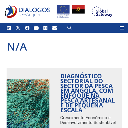
N/A
DIAGNÓSTICO
SECTORIAL DO
SECTOR DA PESCA
EM ANGOLA, COM
ENFOQUE NA
PESCA ARTESANAL
E DE PEQUENA
ESCALA
Crescimento Económico e
Desenvolvimento Sustentável