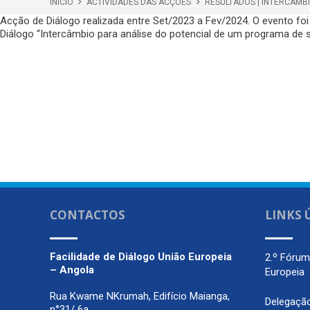
INÍCIO
ACTIVIDADES DAS ACÇÕES
RESULTADOS | INTERCÂMB
Acção de Diálogo realizada entre Set/2023 a Fev/2024. O evento fo
Diálogo “Intercâmbio para análise do potencial de um programa de 
CONTACTOS
LINKS 
Facilidade de Diálogo
União Europeia
2.º Fóru
– Angola
Europeia
Rua Kwame NKrumah, Edifício Maianga,
Delegaçã
n°31/ 6a,