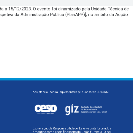
a a 15/12/2023. O evento foi dinamizado pela Unidade Técnica de
petiva da Administração Pública (PlanAPP)], no âmbito da Acção
Assistência Técnica implementada pelo Consórcio CESO/GIZ
Exoneração de Responsabilidade: Este website foi criado e
é mantido com o apoio financeiro da União Europeia. O seu