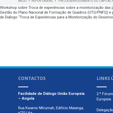
INÍCIO
REPORTAGENS
TPA | DESENVOLVIMENTO DO CAPITA
Workshop sobre Troca de experiências sobre a monitorização das p
Gestão do Plano Nacional de Formação de Quadros (UTG/PNFQ) e pe
de Diálogo “Troca de Experiências para a Monitorização do Desenv
CONTACTOS
LINKS 
Facilidade de Diálogo
União Europeia
2.º Fóru
– Angola
Europeia
Rua Kwame NKrumah, Edifício Maianga,
Delegaçã
n°31/ 6a,