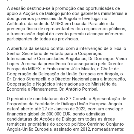
A sessão destinou-se à promoção das oportunidades de
apoio a Acções de Diálogo junto dos gabinetes ministeriais e
dos governos provinciais de Angola e teve lugar no
Anfiteatro da sede do MIREX em Luanda. Para além da
presença física de representantes dos organismos públicos,
a transmissão digital do evento permitiu alcançar inúmeros
participantes de todas as províncias.
A abertura da sessão contou com a intervenção de S. Exa. o
Senhor Secretário de Estado para a Cooperação
Internacional e Comunidades Angolanas, Dr. Domingos Vieira
Lopes. A mesa da presidência foi assegurada pelo Director
Europa do MIREX, o Embaixador Júlio Maiato, o Chefe de
Cooperação da Delegação da União Europeia em Angola, o
Dr. Enrico Strampelli, e o Director Nacional para a Integração,
Cooperação e Negócios Internacionais do Ministério da
Economia e Planeamento, Dr. António Pombal.
O período de candidaturas do 3.º Convite à Apresentação de
Propostas da Facilidade de Diálogo União Europeia-Angola
estará aberto até 27 de Janeiro de 2023, com um envelope
financeiro global de 800.000 EUR, sendo admitidas
candidaturas de Acções de Diálogo em todas as áreas
temáticas prioritárias do acordo político Caminho Conjunto
Angola-União Europeia, assinado em 2012, nomeadamente: