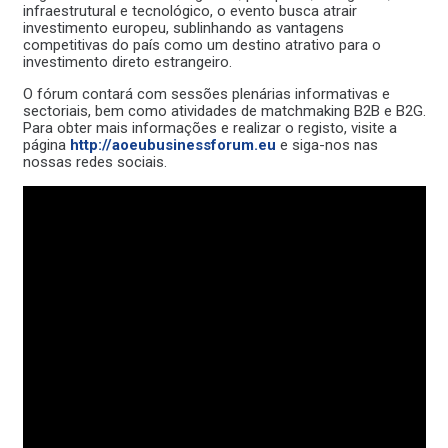
infraestrutural e tecnológico, o evento busca atrair
investimento europeu, sublinhando as vantagens
competitivas do país como um destino atrativo para o
investimento direto estrangeiro.
O fórum contará com sessões plenárias informativas e
sectoriais, bem como atividades de matchmaking B2B e B2G.
Para obter mais informações e realizar o registo, visite a
página
http://aoeubusinessforum.eu
e siga-nos nas
nossas redes sociais.