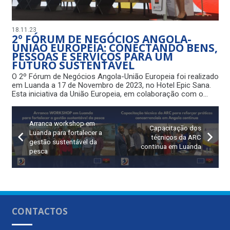
18.11.23
2º FÓRUM DE NEGÓCIOS ANGOLA-
UNIÃO EUROPEIA: CONECTANDO BENS,
PESSOAS E SERVIÇOS PARA UM
FUTURO SUSTENTÁVEL
O 2º Fórum de Negócios Angola-União Europeia foi realizado
em Luanda a 17 de Novembro de 2023, no Hotel Epic Sana.
Esta iniciativa da União Europeia, em colaboração com o…
Arranca workshop em
Capacitação dos
Luanda para fortalecer a
técnicos da ARC
gestão sustentável da
continua em Luanda
pesca
CONTACTOS