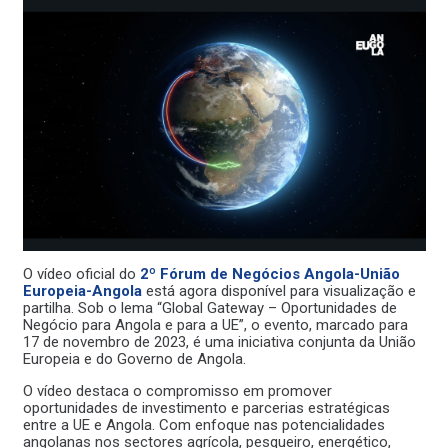
O vídeo oficial do
2º Fórum de Negócios Angola-União
Europeia-Angola
está agora disponível para visualização e
partilha. Sob o lema “Global Gateway – Oportunidades de
Negócio para Angola e para a UE”, o evento, marcado para
17 de novembro de 2023, é uma iniciativa conjunta da União
Europeia e do Governo de Angola.
O vídeo destaca o compromisso em promover
oportunidades de investimento e parcerias estratégicas
entre a UE e Angola. Com enfoque nas potencialidades
angolanas nos sectores agrícola, pesqueiro, energético,