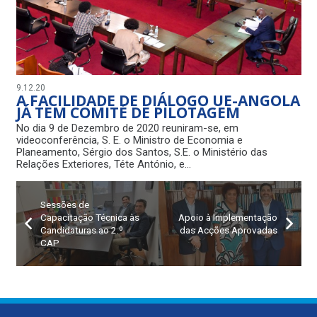
9.12.20
A FACILIDADE DE DIÁLOGO UE-ANGOLA
JÁ TEM COMITÉ DE PILOTAGEM
No dia 9 de Dezembro de 2020 reuniram-se, em
videoconferência, S. E. o Ministro de Economia e
Planeamento, Sérgio dos Santos, S.E. o Ministério das
Relações Exteriores, Téte António, e…
Sessões de
Capacitação Técnica às
Apoio à Implementação
Candidaturas ao 2.º
das Acções Aprovadas
CAP